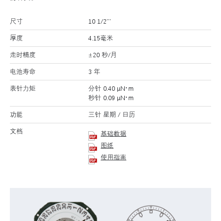
尺寸
10 1/2’’’
厚度
4.15毫米
走时精度
±20 秒/月
电池寿命
3 年
表针力矩
分针 0.40 μN･m
秒针 0.09 μN･m
功能
三针 星期 / 日历
文档
基础数据
图纸
使用指南