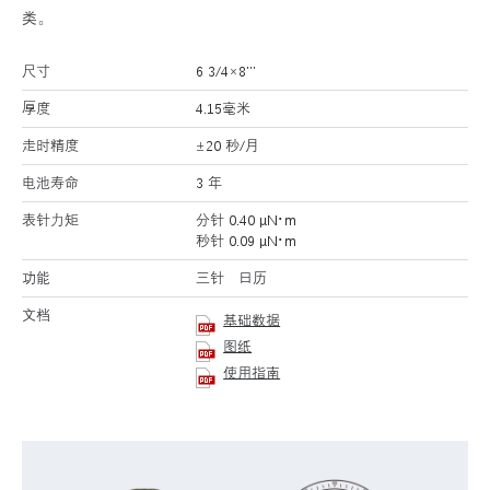
类。
尺寸
6 3/4×8’’’
厚度
4.15毫米
走时精度
±20 秒/月
电池寿命
3 年
表针力矩
分针 0.40 μN･m
秒针 0.09 μN･m
功能
三针 日历
文档
基础数据
图纸
使用指南