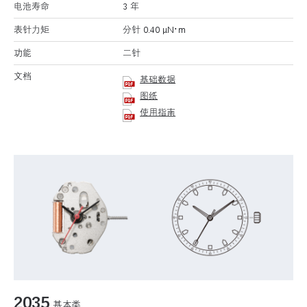
电池寿命
3 年
表针力矩
分针 0.40 μN･m
功能
二针
文档
基础数据
图纸
使用指南
2035
基本类