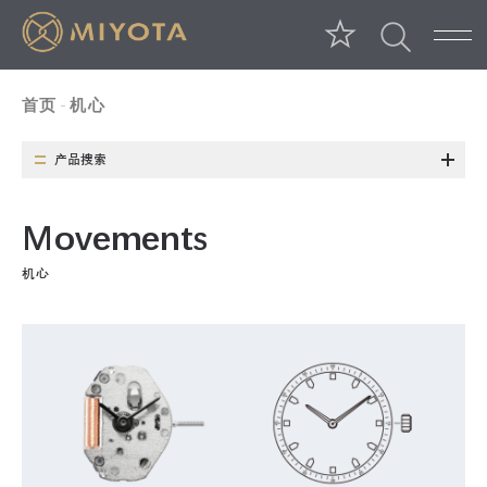
首页
机心
产品搜索
类 别
功 能
日历/周历种类
M
o
v
e
m
e
n
t
s
日历位置
周历位置
日历/周历种类
机心
尺 寸
长寿命电池