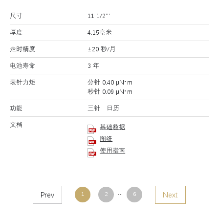
尺寸
11 1/2’’’
厚度
4.15毫米
走时精度
±20 秒/月
电池寿命
3 年
表针力矩
分针 0.40 μN･m
秒针 0.09 μN･m
功能
三针 日历
文档
基础数据
图纸
使用指南
Prev
…
Next
1
2
6