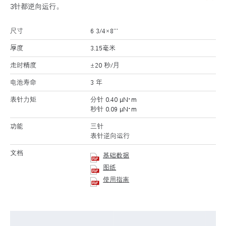
3针都逆向运行。
尺寸
6 3/4×8’’’
厚度
3.15毫米
走时精度
±20 秒/月
电池寿命
3 年
表针力矩
分针 0.40 μN･m
秒针 0.09 μN･m
功能
三针
表针逆向运行
文档
基础数据
图纸
使用指南