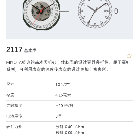
2117
基本类
MIYOTA经典的基本类机心，使腕表的设计更具多样性。属于高针
系列，可利用表盘的深度使表盘的设计更加丰富多彩。
尺寸
10 1/2’’’
厚度
4.15毫米
走时精度
±20 秒/月
电池寿命
3年
表针力矩
分针 0.40 μN･m
秒针 0.09 μN･m