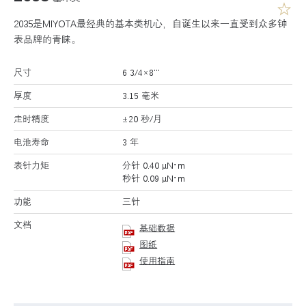
2035是MIYOTA最经典的基本类机心，自诞生以来一直受到众多钟
表品牌的青睐。
尺寸
6 3/4×8’’’
厚度
3.15 毫米
走时精度
±20 秒/月
电池寿命
3 年
表针力矩
分针 0.40 μN･m
秒针 0.09 μN･m
功能
三针
文档
基础数据
图纸
使用指南