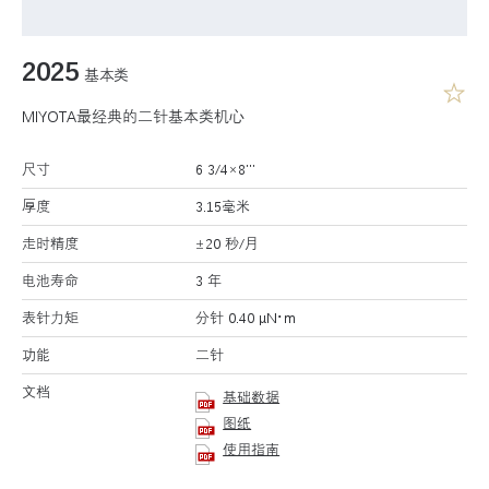
2025
基本类
MIYOTA最经典的二针基本类机心
尺寸
6 3/4×8’’’
厚度
3.15毫米
走时精度
±20 秒/月
电池寿命
3 年
表针力矩
分针 0.40 μN･m
功能
二针
文档
基础数据
图纸
使用指南