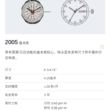
2005
基本类
带有星期·日历功能的基本类机心。特点是有多种尺寸和丰富的日
历种类。
尺寸
6 3/4×8’’’
厚度
4.15毫米
走时精度
±20 秒/月
电池寿命
3 年
表针力矩
分针 0.40 μN･m
秒针 0.09 μN･m