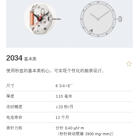
2034
基本类
使用秒盘的基本类机心。可实现个性化的腕表设计。
尺寸
6 3/4×8’’’
厚度
3.15 毫米
走时精度
±20 秒/月
电池寿命
13 个月
表针力矩
分针 0.40 μN･m
（秒针转动惯量 3900 mg･mm2）