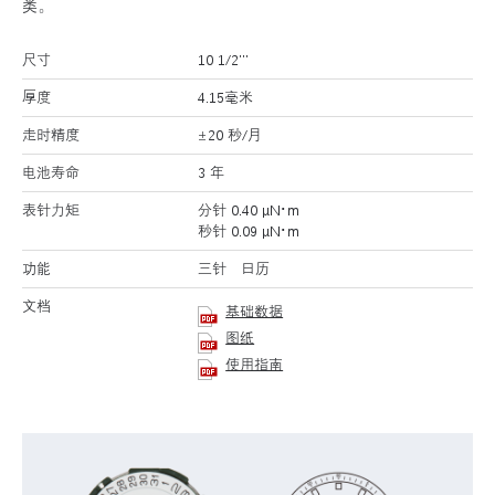
类。
尺寸
10 1/2’’’
厚度
4.15毫米
走时精度
±20 秒/月
电池寿命
3 年
表针力矩
分针 0.40 μN･m
秒针 0.09 μN･m
功能
三针 日历
文档
基础数据
图纸
使用指南