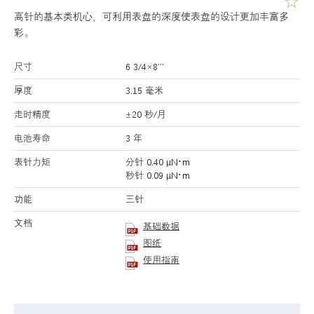
高针的基本类机心，可利用表盘的深度使表盘的设计更加丰富多
彩。
尺寸
6 3/4×8’’’
厚度
3.15 毫米
走时精度
±20 秒/月
电池寿命
3 年
表针力矩
分针 0.40 μN･m
秒针 0.09 μN･m
功能
三针
文档
基础数据
图纸
使用指南