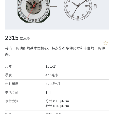
2315
基本类
带有日历功能的基本类机心。特点是有多种尺寸和丰富的日历种
类。
尺寸
11 1/2’’’
厚度
4.15毫米
走时精度
±20 秒/月
电池寿命
3 年
表针力矩
分针 0.40 μN･m
秒针 0.09 μN･m