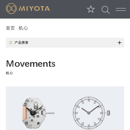
首页
机心
产品搜索
类 别
功 能
日历/周历种类
M
o
v
e
m
e
n
t
s
日历位置
周历位置
日历/周历种类
机心
尺 寸
长寿命电池
基本类