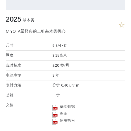
2025
基本类
MIYOTA最经典的二针基本类机心
尺寸
6 3/4×8’’’
厚度
3.15毫米
走时精度
±20 秒/月
电池寿命
3 年
表针力矩
分针 0.40 μN･m
功能
二针
文档
基础数据
图纸
使用指南