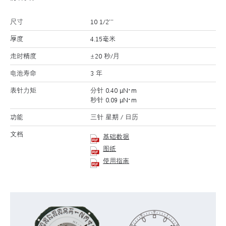
尺寸
10 1/2’’’
厚度
4.15毫米
走时精度
±20 秒/月
电池寿命
3 年
表针力矩
分针 0.40 μN･m
秒针 0.09 μN･m
功能
三针 星期 / 日历
文档
基础数据
图纸
使用指南