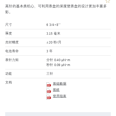
高针的基本类机心，可利用表盘的深度使表盘的设计更加丰富多
彩。
尺寸
6 3/4×8’’’
厚度
3.15 毫米
走时精度
±20 秒/月
电池寿命
3 年
表针力矩
分针 0.40 μN･m
秒针 0.09 μN･m
功能
三针
文档
基础数据
图纸
使用指南