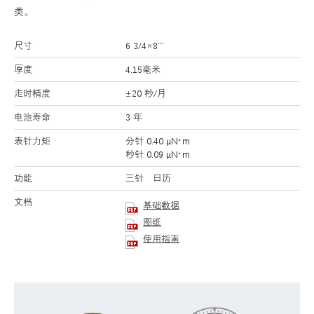
类。
尺寸
6 3/4×8’’’
厚度
4.15毫米
走时精度
±20 秒/月
电池寿命
3 年
表针力矩
分针 0.40 μN･m
秒针 0.09 μN･m
功能
三针 日历
文档
基础数据
图纸
使用指南