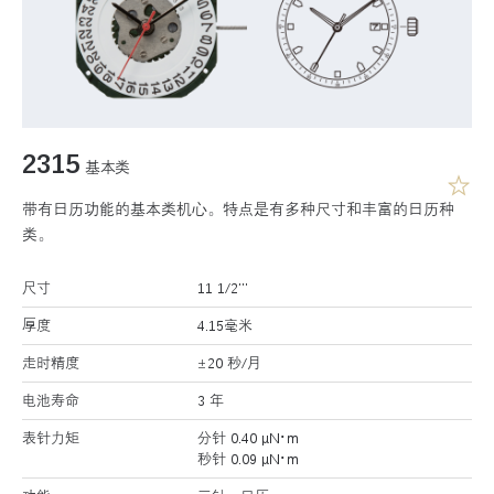
2315
基本类
带有日历功能的基本类机心。特点是有多种尺寸和丰富的日历种
类。
尺寸
11 1/2’’’
厚度
4.15毫米
走时精度
±20 秒/月
电池寿命
3 年
表针力矩
分针 0.40 μN･m
秒针 0.09 μN･m