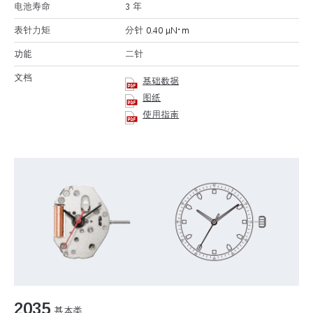
电池寿命
3 年
表针力矩
分针 0.40 μN･m
功能
二针
文档
基础数据
图纸
使用指南
2035
基本类