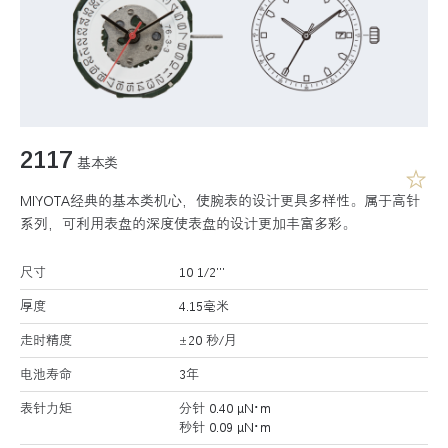
2117
基本类
MIYOTA经典的基本类机心，使腕表的设计更具多样性。属于高针
系列，可利用表盘的深度使表盘的设计更加丰富多彩。
尺寸
10 1/2’’’
厚度
4.15毫米
走时精度
±20 秒/月
电池寿命
3年
表针力矩
分针 0.40 μN･m
秒针 0.09 μN･m