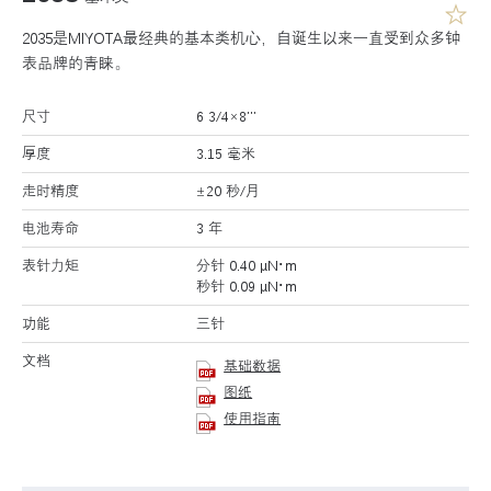
2035是MIYOTA最经典的基本类机心，自诞生以来一直受到众多钟
表品牌的青睐。
尺寸
6 3/4×8’’’
厚度
3.15 毫米
走时精度
±20 秒/月
电池寿命
3 年
表针力矩
分针 0.40 μN･m
秒针 0.09 μN･m
功能
三针
文档
基础数据
图纸
使用指南