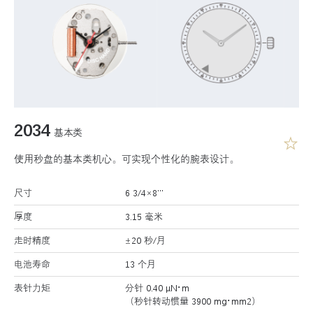
2034
基本类
使用秒盘的基本类机心。可实现个性化的腕表设计。
尺寸
6 3/4×8’’’
厚度
3.15 毫米
走时精度
±20 秒/月
电池寿命
13 个月
表针力矩
分针 0.40 μN･m
（秒针转动惯量 3900 mg･mm2）