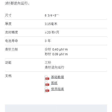
3针都逆向运行。
尺寸
6 3/4×8’’’
厚度
3.15毫米
走时精度
±20 秒/月
电池寿命
3 年
表针力矩
分针 0.40 μN･m
秒针 0.09 μN･m
功能
三针
表针逆向运行
文档
基础数据
图纸
使用指南