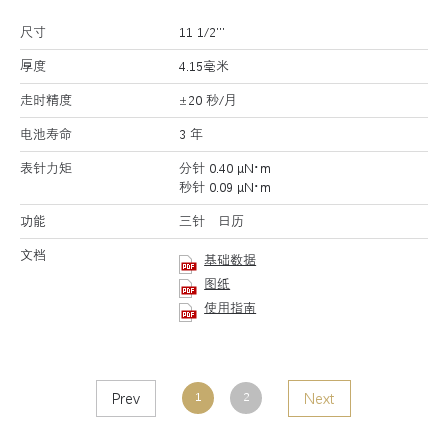
尺寸
11 1/2’’’
厚度
4.15毫米
走时精度
±20 秒/月
电池寿命
3 年
表针力矩
分针 0.40 μN･m
秒针 0.09 μN･m
功能
三针 日历
文档
基础数据
图纸
使用指南
Prev
Next
1
2