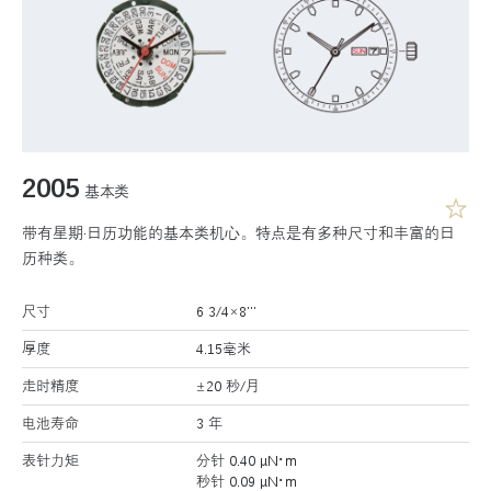
2005
基本类
带有星期·日历功能的基本类机心。特点是有多种尺寸和丰富的日
历种类。
尺寸
6 3/4×8’’’
厚度
4.15毫米
走时精度
±20 秒/月
电池寿命
3 年
表针力矩
分针 0.40 μN･m
秒针 0.09 μN･m