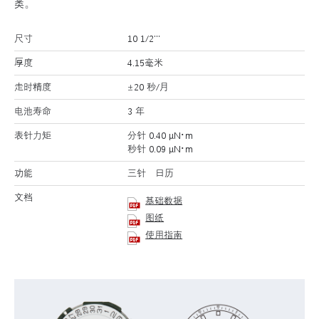
类。
尺寸
10 1/2’’’
厚度
4.15毫米
走时精度
±20 秒/月
电池寿命
3 年
表针力矩
分针 0.40 μN･m
秒针 0.09 μN･m
功能
三针 日历
文档
基础数据
图纸
使用指南