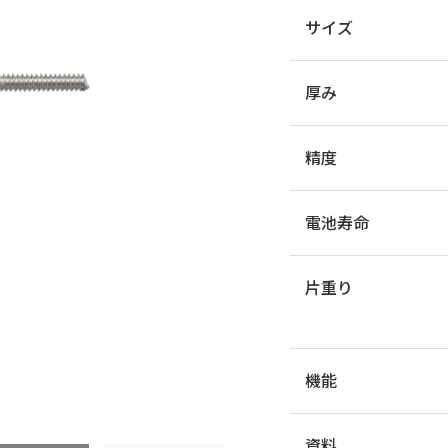
サイズ
厚み
精度
電池寿命
片重り
機能
資料