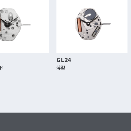
GL24
ド
薄型