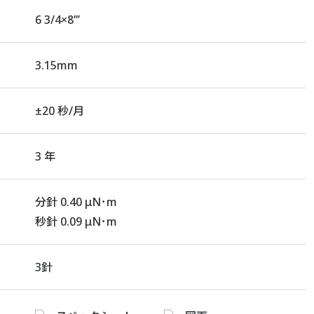
6 3/4×8’’’
3.15mm
±20 秒/月
3 年
分針 0.40 μN･m
秒針 0.09 μN･m
3針