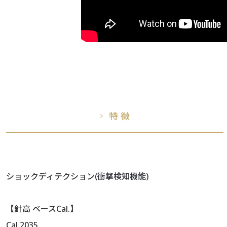
特 徴
ショックディテクション(衝撃検知機能)
【針高 ベースCal.】
Cal.2035