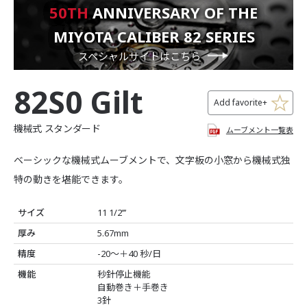
50TH
ANNIVERSARY OF THE
MIYOTA CALIBER 82 SERIES
スペシャルサイトはこちら
82S0 Gilt
Add favorite+
機械式 スタンダード
ムーブメント一覧表
ベーシックな機械式ムーブメントで、文字板の小窓から機械式独
特の動きを堪能できます。
サイズ
11 1/2’’’
厚み
5.67mm
精度
-20～＋40 秒/日
機能
秒針停止機能
自動巻き＋手巻き
3針